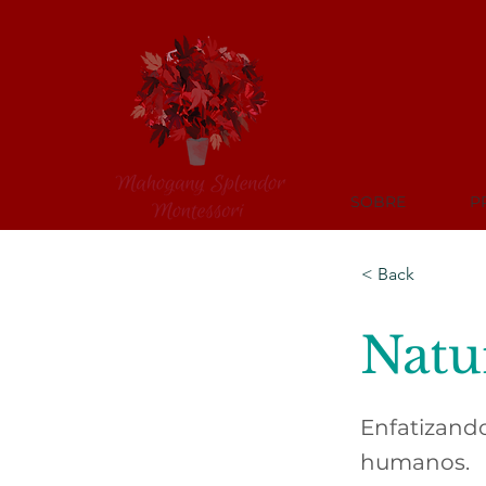
SOBRE
P
< Back
Natu
Enfatizando
humanos.