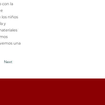
o con la
 e
 los niños
la y
ateriales
emos
movemos una
Next