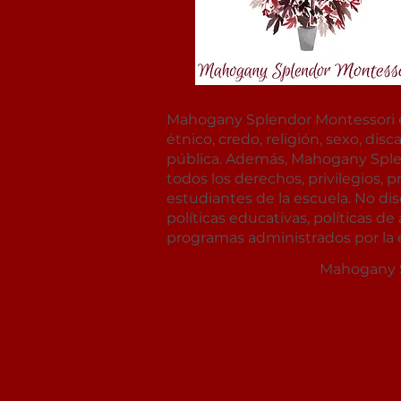
Mahogany Splendor Montessori es 
étnico, credo, religión, sexo, dis
pública. Además, Mahogany Splend
todos los derechos, privilegios,
estudiantes de la escuela. No dis
políticas educativas, políticas 
programas administrados por la 
Mahogany Sp