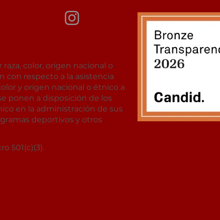
aza, color, origen nacional o
ón con respecto a la asistencia
lor y origen nacional o étnico a
se ponen a disposición de los
nico en la administración de sus
rogramas deportivos y otros
o 501(c)(3).