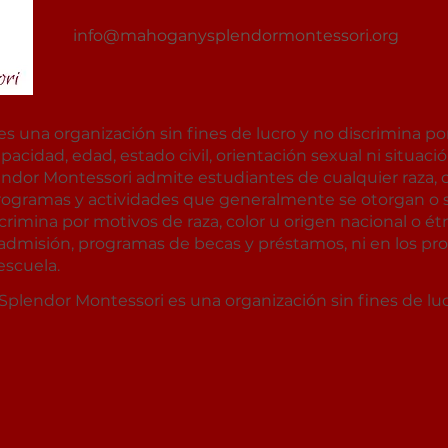
info@mahoganysplendormontessori.org
una organización sin fines de lucro y no discrimina por r
capacidad, edad, estado civil, orientación sexual ni situaci
or Montessori admite estudiantes de cualquier raza, co
 programas y actividades que generalmente se otorgan o 
crimina por motivos de raza, color u origen nacional o ét
de admisión, programas de becas y préstamos, ni en los p
escuela.
lendor Montessori es una organización sin fines de lucr